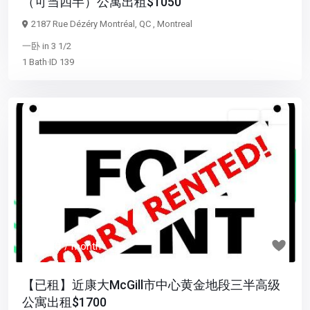
（可当四半）公寓出租$1050
2187 Rue Dézéry Montréal, QC ,
Montreal
一卧
in
3 1/2
1
Bath
·
ID
139
3 1/2
已租
Previous
Next
$ 1,700
/ month
【已租】近康大McGill市中心黄金地段三半高级
公寓出租$1700