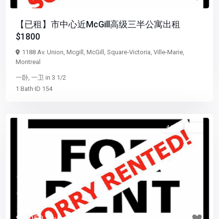
【已租】市中心近McGill高级三半公寓出租
$1800
1188 Av. Union,
Mcgill
,
McGill
,
Square‑Victoria
,
Ville-Marie
,
Montreal
一卧
,
一卫
in
3 1/2
1
Bath
·
ID
154
4 1/2
已租
Previous
Next
$ 1,050