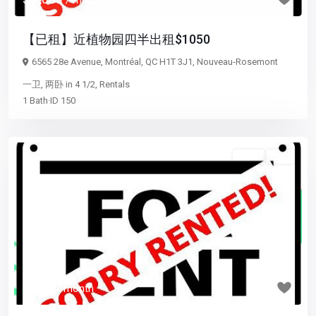
/ month
【已租】近植物园四半出租$1050
6565 28e Avenue, Montréal, QC H1T 3J1,
Nouveau-Rosemont
一卫
,
两卧
in
4 1/2
,
Rentals
1
Bath
·
ID
150
2 1/2
已租
Previous
Next
$ 800
/ month