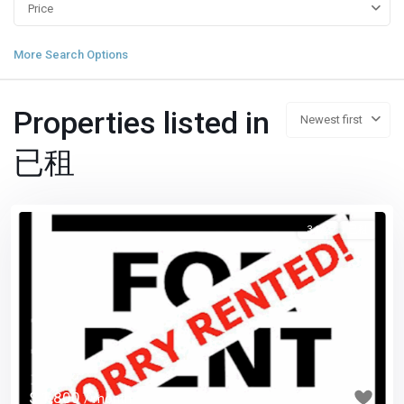
Price
More Search Options
Properties listed in
Newest first
已租
3 1/2
已租
Previous
Next
$ 1,800
/ month