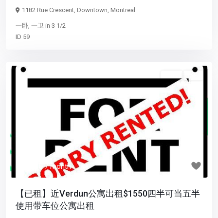
1182 Rue Crescent,
Downtown
,
Montreal
一卧
,
一卫
in
3 1/2
ID
59
5 1/2
已租
Previous
Next
$ 1,550
/ month
【已租】近Verdun公寓出租$1550四半可当五半
使用带车位公寓出租