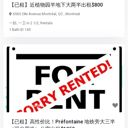
【已租】近植物园半地下大两半出租$800
6565 28e Avenue Montréal, QC ,
Montreal
一卧
,
一卫
in
2 1/2
,
Rentals
1
Bath
·
ID
145
3 1/2
已租
Previous
Next
$ 1,050
/ month
【已租】高性价比！Préfontaine 地铁旁大三半