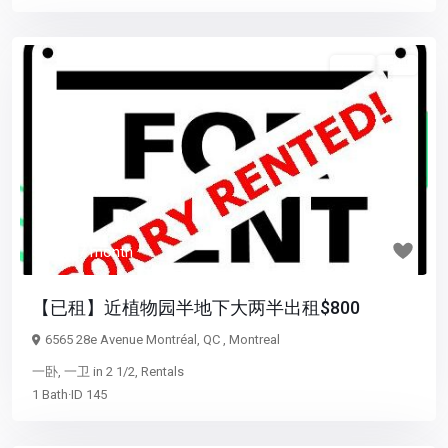
2 1/2
已租
Previous
Next
$ 800
/ month
【已租】近植物园半地下大两半出租$800
6565 28e Avenue Montréal, QC ,
Montreal
一卧
,
一卫
in
2 1/2
,
Rentals
1
Bath
·
ID
145