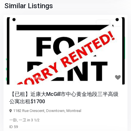
Similar Listings
3 1/2
已租
Previous
Next
$ 1,700
/ month
【已租】近康大McGill市中心黄金地段三半高级
公寓出租$1700
1182 Rue Crescent,
Downtown
,
Montreal
一卧
,
一卫
in
3 1/2
ID
59