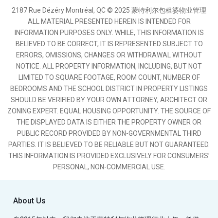
2187 Rue Dézéry Montréal, QC © 2025 蒙特利尔包租婆物业管理
ALL MATERIAL PRESENTED HEREIN IS INTENDED FOR
INFORMATION PURPOSES ONLY. WHILE, THIS INFORMATION IS
BELIEVED TO BE CORRECT, IT IS REPRESENTED SUBJECT TO
ERRORS, OMISSIONS, CHANGES OR WITHDRAWAL WITHOUT
NOTICE. ALL PROPERTY INFORMATION, INCLUDING, BUT NOT
LIMITED TO SQUARE FOOTAGE, ROOM COUNT, NUMBER OF
BEDROOMS AND THE SCHOOL DISTRICT IN PROPERTY LISTINGS
SHOULD BE VERIFIED BY YOUR OWN ATTORNEY, ARCHITECT OR
ZONING EXPERT. EQUAL HOUSING OPPORTUNITY. THE SOURCE OF
THE DISPLAYED DATA IS EITHER THE PROPERTY OWNER OR
PUBLIC RECORD PROVIDED BY NON-GOVERNMENTAL THIRD
PARTIES. IT IS BELIEVED TO BE RELIABLE BUT NOT GUARANTEED.
THIS INFORMATION IS PROVIDED EXCLUSIVELY FOR CONSUMERS’
PERSONAL, NON-COMMERCIAL USE.
About Us