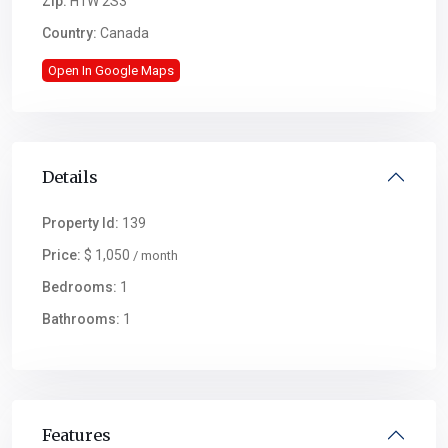
Zip:
H1W 2S3
Country:
Canada
Open In Google Maps
Details
Property Id:
139
Price:
$ 1,050
/ month
Bedrooms:
1
Bathrooms:
1
Features