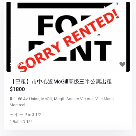
3 1/2
已租
Previous
Next
$ 1,800
/ month
【已租】市中心近McGill高级三半公寓出租
$1800
1188 Av. Union,
McGill
,
Mcgill
,
Square‑Victoria
,
Ville-Marie
,
Montreal
一卧
,
一卫
in
3 1/2
1
Bath
·
ID
154