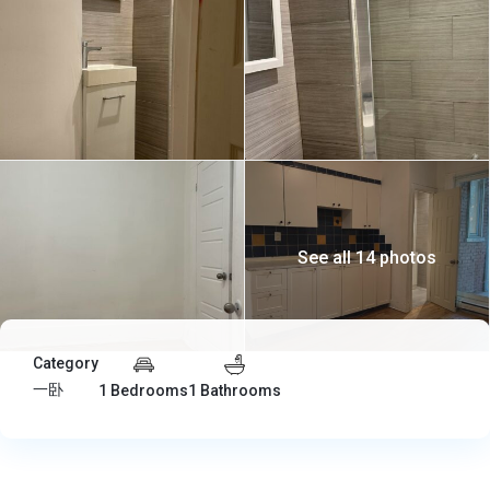
See all 14 photos
Category
一卧
1 Bedrooms
1 Bathrooms