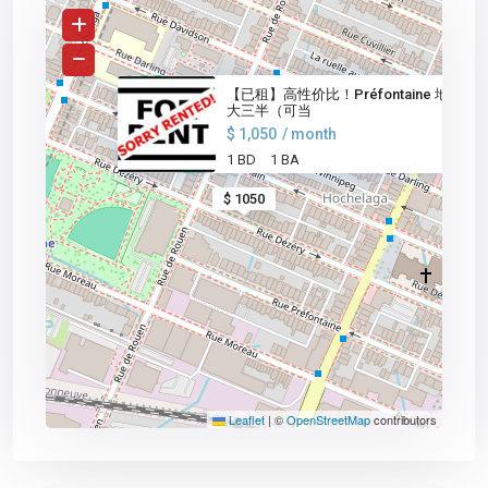
【已租】高性价比！Préfontaine 地铁旁
大三半（可当
$ 1,050
/ month
1 BD
1 BA
$ 1050
Leaflet
|
©
OpenStreetMap
contributors