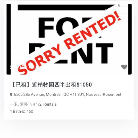
4 1/2
已租
Previous
Next
$ 1,050
/ month
【已租】近植物园四半出租$1050
6565 28e Avenue, Montréal, QC H1T 3J1,
Nouveau-Rosemont
一卫
,
两卧
in
4 1/2
,
Rentals
1
Bath
·
ID
150