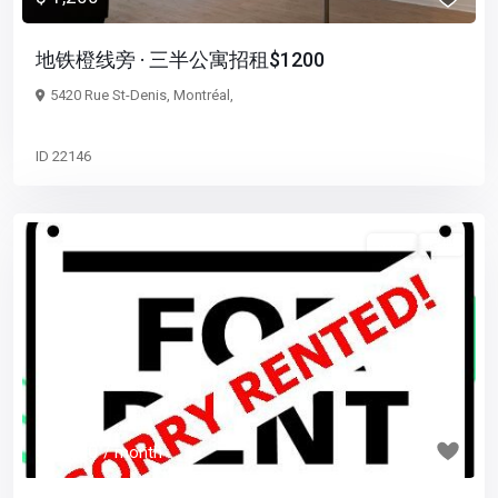
地铁橙线旁 · 三半公寓招租$1200
5420 Rue St-Denis, Montréal,
ID
22146
5 1/2
已租
Previous
Next
$ 1,550
/ month