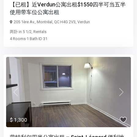
【已租】近Verdun公寓出租$1550四半可当五半
使用带车位公寓出租
205 1ère Av., Montréal, QC H4G 2V3,
Verdun
两卧
in
5 1/2
,
Rentals
4
Rooms
·
1
Bath
·
ID
31
Previous
Next
$ 1,300