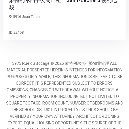
蒙特利尔四半公寓出租 – Saint-Léonard 便利地
段
5916 Jean Talon,
ID
22158
5975 Rue du Bocage © 2025 蒙特利尔包租婆物业管理 ALL
MATERIAL PRESENTED HEREIN IS INTENDED FOR INFORMATION
PURPOSES ONLY. WHILE, THIS INFORMATION IS BELIEVED TO BE
CORRECT, IT IS REPRESENTED SUBJECT TO ERRORS,
OMISSIONS, CHANGES OR WITHDRAWAL WITHOUT NOTICE. ALL
PROPERTY INFORMATION, INCLUDING, BUT NOT LIMITED TO
SQUARE FOOTAGE, ROOM COUNT, NUMBER OF BEDROOMS AND
THE SCHOOL DISTRICT IN PROPERTY LISTINGS SHOULD BE
VERIFIED BY YOUR OWN ATTORNEY, ARCHITECT OR ZONING
EXPERT. EQUAL HOUSING OPPORTUNITY. THE SOURCE OF THE