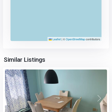
Leaflet
|
©
OpenStreetMap
contributors
Similar Listings
Previous
Next