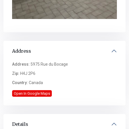
Address
Address:
5975 Rue du Bocage
Zip:
H4J 2P6
Country:
Canada
Open In Google Maps
Details