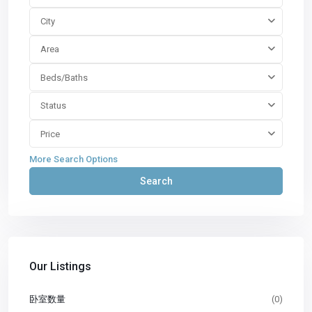
City
Area
Beds/Baths
Status
Price
More Search Options
Search
Our Listings
卧室数量
(0)